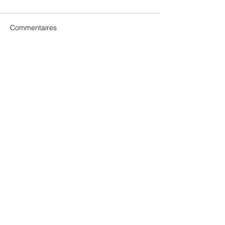
Commentaires
Rédigez un commentaire...
RECHERCHER PAR THÈMES
Pas encore de mots-clés.
ARTICLES RÉCENTS
Jean Baudrillart, une vie,
un oeuvre
Nadia Boulanger,