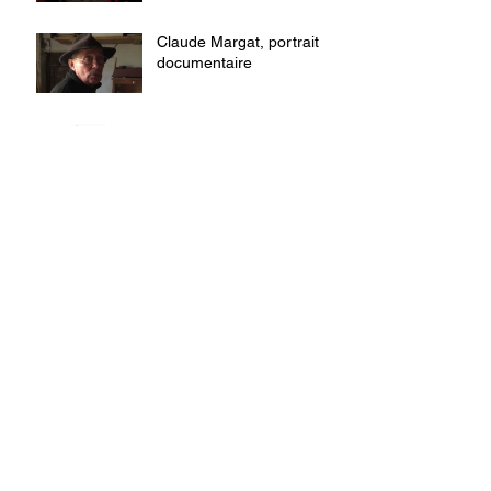
Claude Margat, portrait
documentaire
Olivier Messiaen : Poème
pour mi
Congrès Hlm 2018 :
témoignages de
congressistes
Le métier de chercheur de
l'habitat, aujourd'hui
Mini-docu sur la
conférence "Habitat :
l'innovation et
l'expérience"