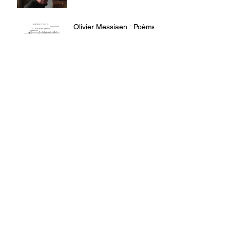
Olivier Messiaen : Poème
pour mi
Congrès Hlm 2018 :
témoignages de
congressistes
Le métier de chercheur de
l'habitat, aujourd'hui
Mini-docu sur la
conférence "Habitat :
l'innovation et
l'expérience"
"Habitat : l'innovation et
l'expérience", le résumé
en vidéo