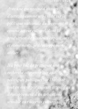
atelier en 1924
Avec une quinzaine d'années
d'activité comme urbaniste sur la
politique nationale du logement et
comme acteur culturel, dont la
production de plusieurs expositions
et événements,
je développe mon
atelier.
Il a pour but de pratiquer une
recherche citoyenne liée aux
politiques publiques sur l'habitat,
tout en étant par ailleurs attentif au
développement d'un urbanisme
sensible aux accents culturels.