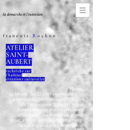
la démarche et l'intention
francois.
R
ochon
ATELIER
SAINT-
AUBERT
recherche sur
l'habitat
créations culturelles
Photo :
au Musée des Cordeliers pendant les
journées du patrimoine 2022, lors
de l'exposition "l'Atelier Saint-
Aubert, images d'une carrosserie
centenaire", en fond mes grand-
père, arrière-grand-père et arrière-
arrière-grand-père devant leur