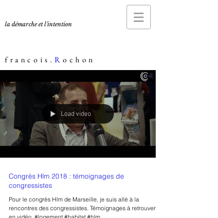
la démarche et l'intention
francois.
R
ochon
Load video
Congrès Hlm 2018 : témoignages de
congressistes
Pour le congrès Hlm de Marseille, je suis allé à la
rencontres des congressistes. Témoignages à retrouvers
en vidéo. #logement #habitat #hlm