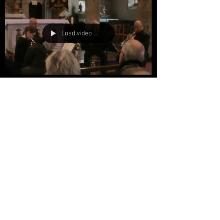
Load video
André Telman, Quatuor de trompette
André Telman, Evasion, éditions Robert Martin, I. Canon, II.
Carillon, III. Chevauchée, IV. Sternhöfnung 1'45 Il me
semble que la...
FRANÇOIS ROCHON 2017