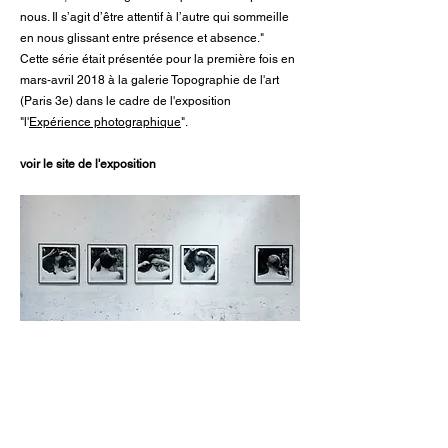
nous. Il s’agit d’être attentif à l’autre qui sommeille
en nous glissant entre présence et absence."
Cette série était présentée pour la première fois en
mars-avril 2018 à la galerie Topographie de l'art
(Paris 3e) dans le cadre de l'exposition
"l'
Expérience photographique
".
voir le site de l'exposition
Catherine Rebois, "Entêtement", tirage noir et blanc
sur papier baryté, 70 x70 cm, 2017, courtesy de
l'artiste. - Topographie de l'art
photographie tirée de
http://www.topographiedelart.fr/experience-
photographique.html