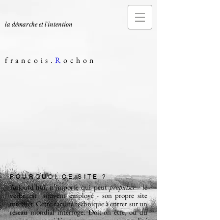
la démarche et l'intention
francois.
R
ochon
POURQUOI CE SITE ?
Aujourd’hui, n’importe qui peut
propulser
- le
verbe est souvent employé - son propre site
internet. Cette facilité technique à entrer sur un
réseau mondial interroge. Doit-on être, ou du