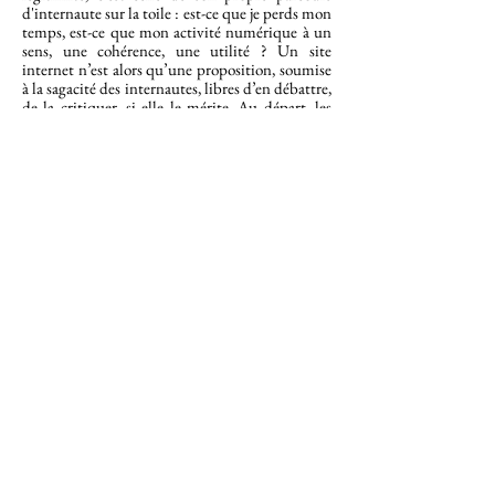
d'internaute sur la toile : est-ce que je perds mon
temps, est-ce que mon activité numérique à un
sens, une cohérence, une utilité ?
Un site
internet n’est alors qu’une proposition, soumise
à la sagacité des internautes, libres d’en débattre,
de la critiquer, si elle le mérite. Au départ, les
données stockées sur internet sont des données
fantômes, qui n'intéressent personne; il y a la
place de les stocker, et donc pas lieu de les
embêter. L'enjeu d'internet, c'est de permettre à
tout un chacun d’expérimenter la parole
publique, et potentiellement d’échanger avec
tous ceux qui se trouvent intéressés par un
même sujet, pour progresser ensemble, s'enrichir
mutuellement. C’est formateur et passionnant.
note écrite en 2017, lors du lancement du site
FRANÇOIS ROCHON 2017
LE.SAS-CULTURE
CLUB MÉDIAPART
A PROPOS