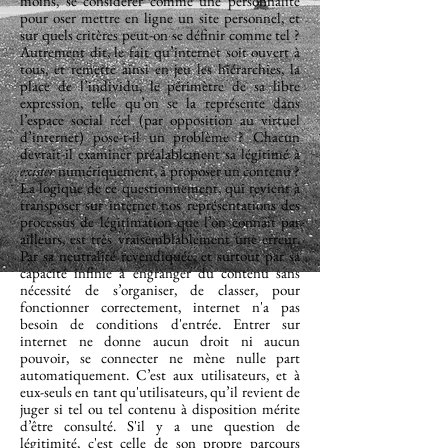
moins, se considérer comme une personnalité
pour oser mettre en ligne un site personnel, et
sur quels critères peut-on se définir comme tel ?
Autrement dit, le fait qu’internet soit ouvert à
tous, et remette ainsi en jeu les hiérarchies, la
place de l’individu, le périmètre de sa libre
expression, telle qu’on se la représente dans
l’espace social réel (par opposition au virtuel
d’internet) pose-t-il un problème ? Chacun
devrait-il examiner préalablement sa légitimé à
exister
numériquement, à proposer un contenu ?
La logique de ce questionnement, qui revient à
transposer sur internet nos représentations des
processus de légitimation que l’on connaît par
ailleurs, est très vraisemblablement une erreur.
Par sa neutralité revendiquée, et surtout par sa
capacité infinie à engranger du contenu sans
nécessité de s’organiser, de classer, pour
fonctionner correctement, internet n'a pas
besoin de conditions d'entrée. Entrer sur
internet ne donne aucun droit ni aucun
pouvoir, se connecter ne mène nulle part
automatiquement. C’est aux utilisateurs, et à
eux-seuls en tant qu'utilisateurs, qu’il revient de
juger si tel ou tel contenu à disposition mérite
d’être consulté. S'il y a une question de
légitimité, c'est celle de son propre parcours