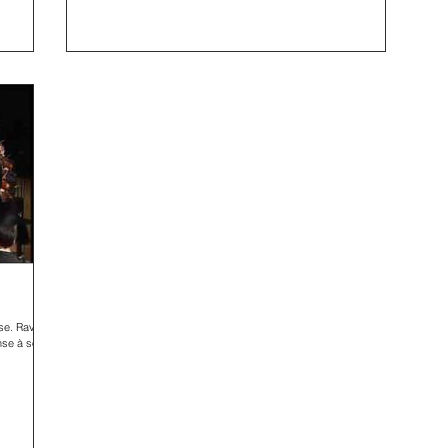
se. Ravel
nse à son