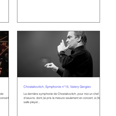
Chostakovitch, Symphonie n°15, Valery Gergiev
 de
La dernière symphonie de Chostakovitch, pour moi un chef
concerto
d'oeuvre, dont j'ai pris la mesure seulement en concert, à (feu) la
salle pleyel...