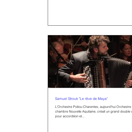
Samuel Strouk "Le rêve de Maya"
L'Orchestre Poitou-Charentes, aujourd'hui Orchestre
chambre Nouvelle Aquitaine, créait un grand double 
pour accordéon et...