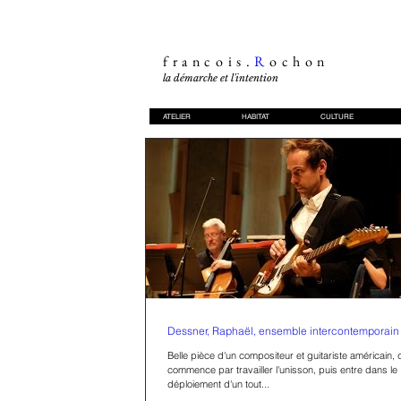
francois.
R
ochon
la démarche et l'intention
ATELIER
HABITAT
CULTURE
Dessner, Raphaël, ensemble intercontemporain
Belle pièce d'un compositeur et guitariste américain, 
commence par travailler l'unisson, puis entre dans le
déploiement d'un tout...