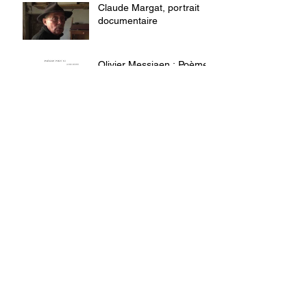
Claude Margat, portrait
documentaire
Olivier Messiaen : Poème
pour mi
Congrès Hlm 2018 :
témoignages de
congressistes
Le métier de chercheur de
l'habitat, aujourd'hui
Mini-docu sur la
conférence "Habitat :
l'innovation et
l'expérience"
"Habitat : l'innovation et
l'expérience", le résumé