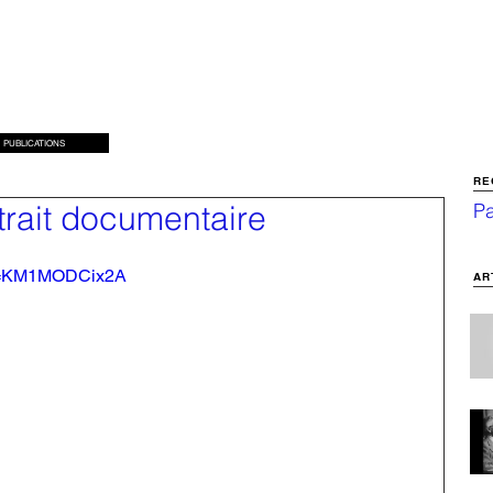
PUBLICATIONS
RE
trait documentaire
Pa
?v=KM1MODCix2A
AR