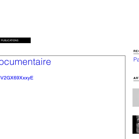
PUBLICATIONS
RE
documentaire
Pa
?v=V2GX69XxxyE
AR