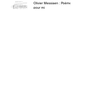
Olivier Messiaen : Poème
pour mi
Congrès Hlm 2018 :
témoignages de
congressistes
Le métier de chercheur de
l'habitat, aujourd'hui
Mini-docu sur la
conférence "Habitat :
l'innovation et
l'expérience"
"Habitat : l'innovation et
l'expérience", le résumé
en vidéo
FRANÇOIS ROCHON 2017