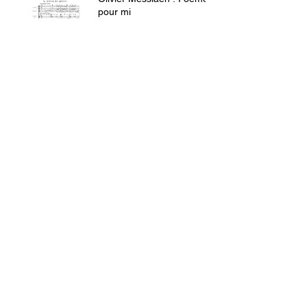
pour mi
Congrès Hlm 2018 :
témoignages de
congressistes
Le métier de chercheur de
l'habitat, aujourd'hui
Mini-docu sur la
conférence "Habitat :
l'innovation et
l'expérience"
"Habitat : l'innovation et
l'expérience", le résumé
en vidéo
FRANÇOIS ROCHON 2017
LE.SAS-CULTURE